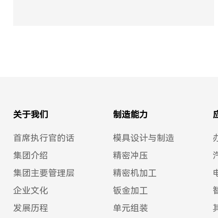
关于我们
制造能力
首席执行官的话
模具设计与制造
集团介绍
精密冲压
集团主要管理层
精密机加工
企业文化
钣金加工
发展历程
单元组装