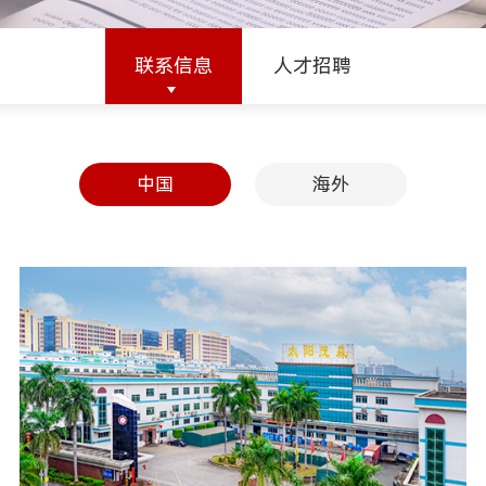
联系信息
人才招聘
中国
海外