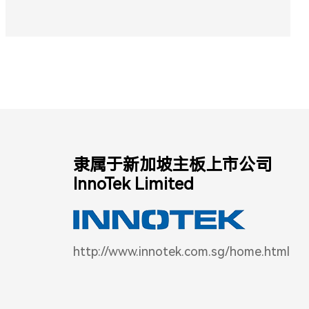
隶属于新加坡主板上市公司
InnoTek Limited
http://www.innotek.com.sg/home.html