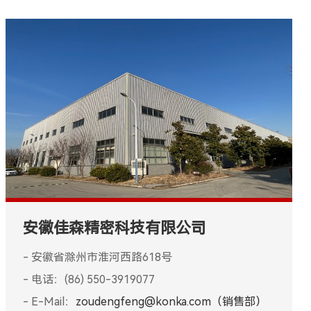
安徽佳森精密科技有限公司
- 安徽省滁州市淮河西路618号
- 电话：(86) 550-3919077
- E-Mail：
zoudengfeng@konka.com（销售部）