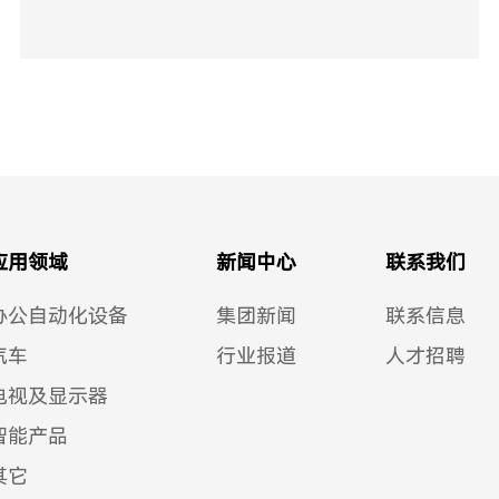
应用领域
新闻中心
联系我们
办公自动化设备
集团新闻
联系信息
汽车
行业报道
人才招聘
电视及显示器
智能产品
其它