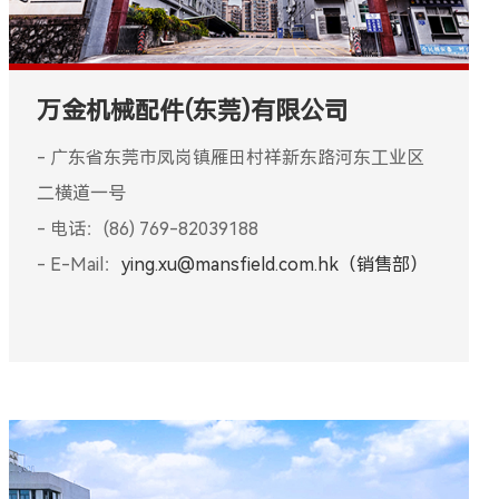
万金机械配件(东莞)有限公司
- 广东省东莞市凤岗镇雁田村祥新东路河东工业区
二横道一号
- 电话：(86) 769-82039188
- E-Mail：
ying.xu@mansfield.com.hk（销售部）