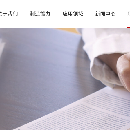
关于我们
制造能力
应用领域
新闻中心