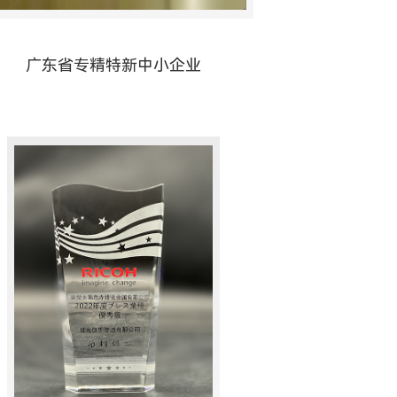
广东省专精特新中小企业