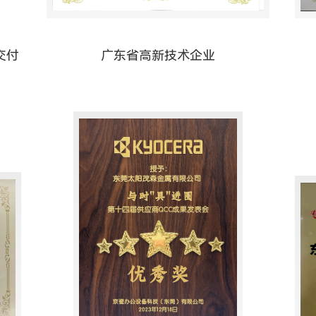
交付
广东省高新技术企业