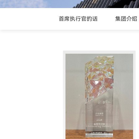
首席执行官的话
集团介绍