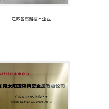
江苏省高新技术企业