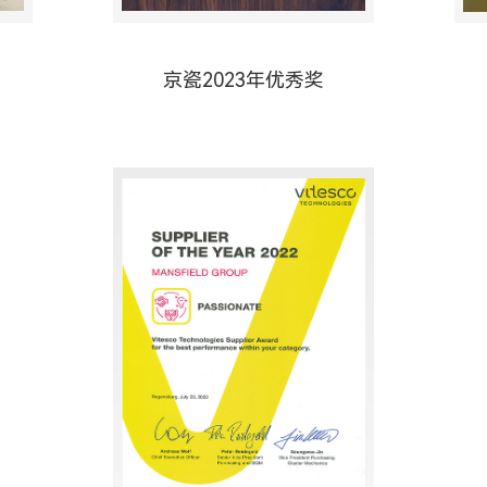
京瓷2023年优秀奖