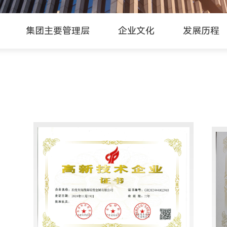
集团主要管理层
企业文化
发展历程