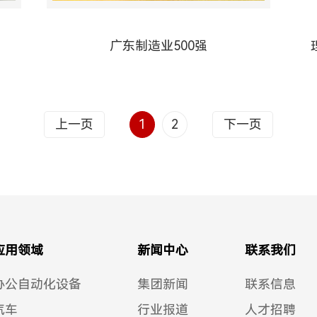
广东制造业500强
上一页
1
2
下一页
应用领域
新闻中心
联系我们
办公自动化设备
集团新闻
联系信息
汽车
行业报道
人才招聘